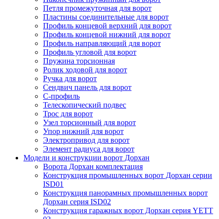
Петля промежуточная для ворот
Пластины соединительные для ворот
Профиль концевой верхний для ворот
Профиль концевой нижний для ворот
Профиль направляющий для ворот
Профиль угловой для ворот
Пружина торсионная
Ролик ходовой для ворот
Ручка для ворот
Сендвич панель для ворот
С-профиль
Телескопический подвес
Трос для ворот
Узел торсионный для ворот
Упор нижний для ворот
Электропривод для ворот
Элемент радиуса для ворот
Модели и конструкции ворот Дорхан
Ворота Дорхан комплектация
Конструкция промышленных ворот Дорхан серии
ISD01
Конструкция панорамных промышленных ворот
Дорхан серия ISD02
Конструкция гаражных ворот Дорхан серия YETT