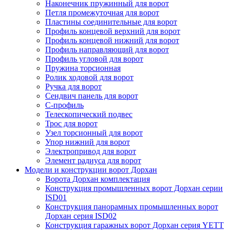
Наконечник пружинный для ворот
Петля промежуточная для ворот
Пластины соединительные для ворот
Профиль концевой верхний для ворот
Профиль концевой нижний для ворот
Профиль направляющий для ворот
Профиль угловой для ворот
Пружина торсионная
Ролик ходовой для ворот
Ручка для ворот
Сендвич панель для ворот
С-профиль
Телескопический подвес
Трос для ворот
Узел торсионный для ворот
Упор нижний для ворот
Электропривод для ворот
Элемент радиуса для ворот
Модели и конструкции ворот Дорхан
Ворота Дорхан комплектация
Конструкция промышленных ворот Дорхан серии
ISD01
Конструкция панорамных промышленных ворот
Дорхан серия ISD02
Конструкция гаражных ворот Дорхан серия YETT