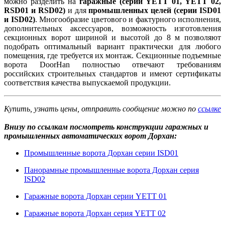
можно разделить на
гаражные (серии YETT 01, YETT 02,
RSD01 и RSD02)
и для
промышленных целей (серии ISD01
и ISD02)
. Многообразие цветового и фактурного исполнения,
дополнительных аксессуаров, возможность изготовления
секционных ворот шириной и высотой до 8 м позволяют
подобрать оптимальный вариант практически для любого
помещения, где требуется их монтаж. Секционные подъемные
ворота DoorHan полностью отвечают требованиям
российских строительных стандартов и имеют сертификаты
соответствия качества выпускаемой продукции.
Купить, узнать цены, отправить сообщение можно по
ссылке
Внизу по ссылкам посмотреть конструкции гаражных и
промышленных автоматических ворот Дорхан:
Промышленные ворота Дорхан серии ISD01
Панорамные промышленные ворота Дорхан серия
ISD02
Гаражные ворота Дорхан серии YETT 01
Гаражные ворота Дорхан серия YETT 02