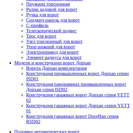
Пружина торсионная
Ролик ходовой для ворот
Ручка для ворот
Сендвич панель для ворот
С-профиль
Телескопический подвес
Трос для ворот
Узел торсионный для ворот
Упор нижний для ворот
Электропривод для ворот
Элемент радиуса для ворот
Модели и конструкции ворот Дорхан
Ворота Дорхан комплектация
Конструкция промышленных ворот Дорхан серии
ISD01
Конструкция панорамных промышленных ворот
Дорхан серия ISD02
Конструкция гаражных ворот Дорхан серия YETT
02
Конструкция гаражных ворот Дорхан серии YETT
01
Конструкция гаражных ворот DoorHan серия
RSD02
Поломки автоматических ворот