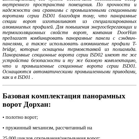
внутреннего пространства помещения. По прочности и
надежности они сравнимы с промышленными секционными
воротами серии ISD01 благодаря тому, что панорамные
секции ворот изготавливают из специализированных
алюминиевых профилей. Для повышения энергосберегающих и
термоизоляционных свойств ворот, компания DoorHan
предлагает комбинировать панорамные панели с сэндвич-
панелями, а также использовать алюминиевые профили T-
bridge, которые оснащены термовставкой из полиамида.
Панорамные секционные ворота серии ISD02 имеют те же
устройства безопасности и ту же базовую комплектацию,
что и промышленные секционные ворота серии ISD01.
Оснащаются автоматическими промышленными приводами,
как и в
ISD01
.
Базовая комплектация панорамных
ворот Дорхан:
• полотно ворот;
• пружинный механизм, рассчитанный на
25 000 циклов открывания/закрывания ворот;