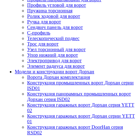
Профиль угловой для ворот
Пружина торсионная
Ролик ходовой для ворот
Ручка для ворот
Сендвич панель для ворот
С-профиль
Телескопический подвес
Трос для ворот
Узел торсионный для ворот
Упор нижний для ворот
Электропривод для ворот
Элемент радиуса для ворот
Модели и конструкции ворот Дорхан
Ворота Дорхан комплектация
Конструкция промышленных ворот Дорхан серии
ISD01
Конструкция панорамных промышленных ворот
Дорхан серия ISD02
Конструкция гаражных ворот Дорхан серия YETT
02
Конструкция гаражных ворот Дорхан серии YETT
01
Конструкция гаражных ворот DoorHan серия
RSD02