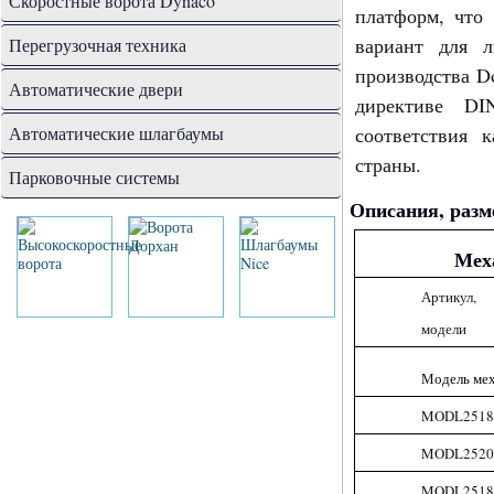
Скоростные ворота Dynaco
платформ, что
вариант для л
Перегрузочная техника
производства D
Автоматические двери
директиве DI
Автоматические шлагбаумы
соответствия 
страны.
Парковочные системы
Описания, разм
Мех
Артикул,
модели
Модель мех
MODL2518
MODL2520
MODL2518