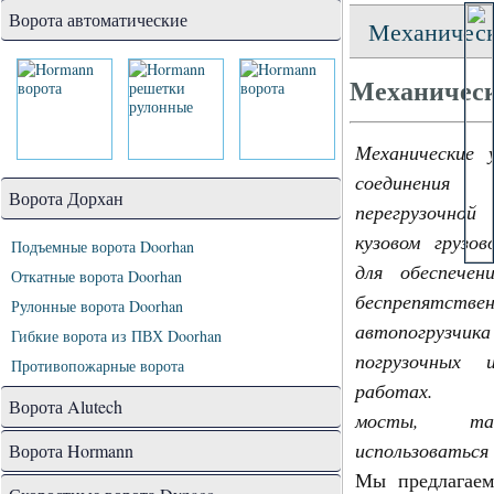
Ворота автоматические
Механическ
Механическ
Механические 
соединен
Ворота Дорхан
перегрузочной
кузовом грузо
Подъемные ворота Doorhan
для обеспече
Откатные ворота Doorhan
беспрепятств
Рулонные ворота Doorhan
автопогр
Гибкие ворота из ПВХ Doorhan
погрузочных 
Противопожарные ворота
работах. У
Ворота Alutech
мосты, т
использоваться
Ворота Hormann
Мы предлагаем