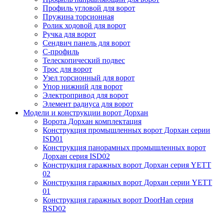
Профиль угловой для ворот
Пружина торсионная
Ролик ходовой для ворот
Ручка для ворот
Сендвич панель для ворот
С-профиль
Телескопический подвес
Трос для ворот
Узел торсионный для ворот
Упор нижний для ворот
Электропривод для ворот
Элемент радиуса для ворот
Модели и конструкции ворот Дорхан
Ворота Дорхан комплектация
Конструкция промышленных ворот Дорхан серии
ISD01
Конструкция панорамных промышленных ворот
Дорхан серия ISD02
Конструкция гаражных ворот Дорхан серия YETT
02
Конструкция гаражных ворот Дорхан серии YETT
01
Конструкция гаражных ворот DoorHan серия
RSD02