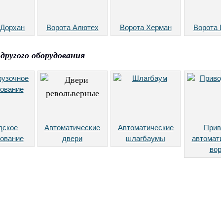
 Дорхан
Ворота Алютех
Ворота Херман
Ворота 
другого оборудования
дское
Автоматические
Автоматические
При
ование
двери
шлагбаумы
автомат
вор