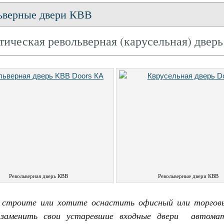
ьверные двери КВВ
тическая револьверная (карусельная) двер
Револьверная дверь КВВ
Револьверные двери КВВ
 строите или хотите оснастить офисный или торгов
заменить свои устаревшие входные двери автомат