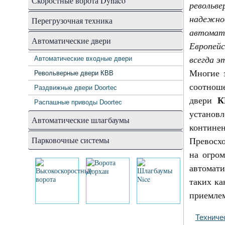
Скоростные ворота Dynaco
револьв
надежн
Перегрузочная техника
автомат
Автоматические двери
Европейс
всегда э
Автоматические входные двери
Многие 
Револьверные двери КВВ
соотнош
Раздвижные двери Doortec
К
двери
Распашные приводы Doortec
установ
Автоматические шлагбаумы
континен
Парковочные системы
Превосхо
на огро
автомат
таких к
приемлем
Техниче