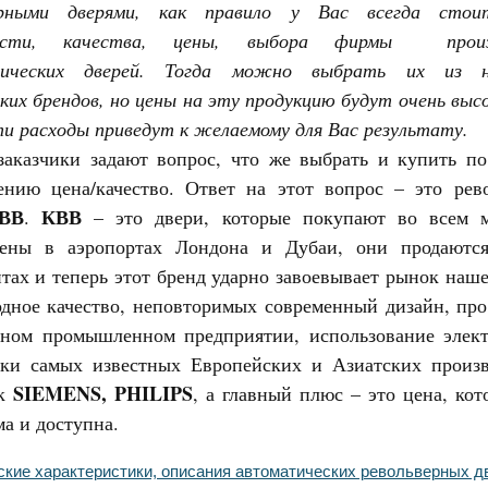
ерными дверями, как правило у Вас всегда стои
ости, качества, цены, выбора фирмы произв
ических дверей. Тогда можно выбрать их из не
ких брендов, но цены на эту продукцию будут очень выс
ти расходы приведут к желаемому для Вас результату.
заказчики задают вопрос, что же выбрать и купить п
ению цена/качество. Ответ на этот вопрос – это рев
ВВ
КВВ
.
– это двери, которые покупают во всем м
лены в аэропортах Лондона и Дубаи, они продаютс
тах и теперь этот бренд ударно завоевывает рынок наше
дное качество, неповторимых современный дизайн, про
мном промышленном предприятии, использование элек
ики самых известных Европейских и Азиатских произв
SIEMENS, PHILIPS
ак
, а главный плюс – это цена, кот
а и доступна.
ские характеристики, описания автоматических револьверных д