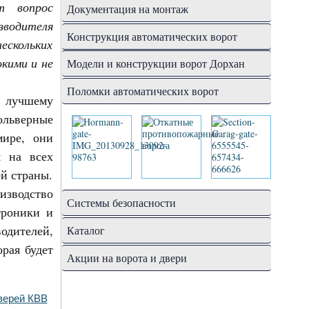
т вопрос
Документация на монтаж
одителя
Конструкция автоматических ворот
скольких
окими и не
Модели и конструкции ворот Дорхан
Поломки автоматических ворот
о лучшему
ольверные
ире, они
я на всех
й страны.
изводство
Системы безопасности
троники и
одителей,
Каталог
орая будет
Акции на ворота и двери
верей КВВ