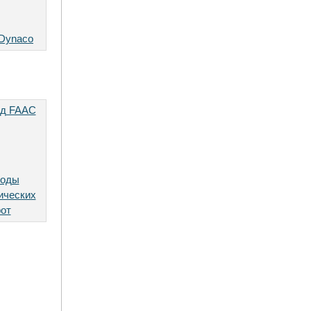
Dynaco
воды
ических
от