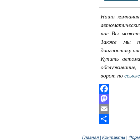
Наша компания
автоматических
нас Вы можете
Также мы про
диагностику ав
Купить автома
обслуживание,
ворот по
ссылке
Facebook
Mastodon
Email
Отправить
Главная
Контакты
Форм
|
|