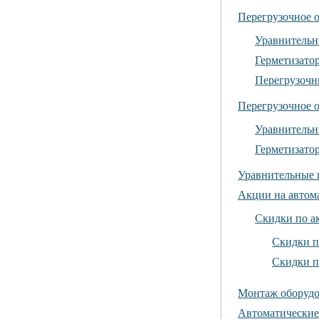
Перегрузочное о
Уравнитель
Герметизато
Перегрузочн
Перегрузочное 
Уравнительн
Герметизато
Уравнительные 
Акции на автома
Скидки по ак
Скидки п
Скидки п
Монтаж оборуд
Автоматические