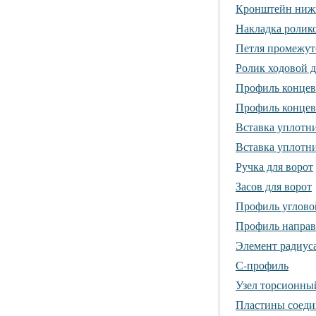
Кронштейн нижн
Накладка ролико
Петля промежут
Ролик ходовой д
Профиль концев
Профиль концев
Вставка уплотни
Вставка уплотни
Ручка для ворот
Засов для ворот
Профиль углово
Профиль направ
Элемент радиуса
С-профиль
Узел торсионный
Пластины соеди