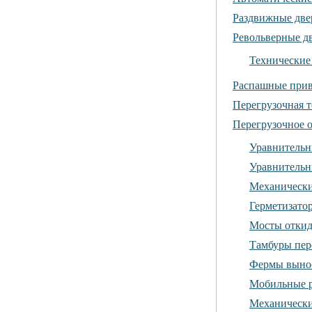
Раздвижные две
Револьверные д
Технические
Распашные прив
Перегрузочная 
Перегрузочное 
Уравнительн
Уравнительн
Механически
Герметизато
Мосты откид
Тамбуры пер
Фермы выно
Мобильные 
Механически