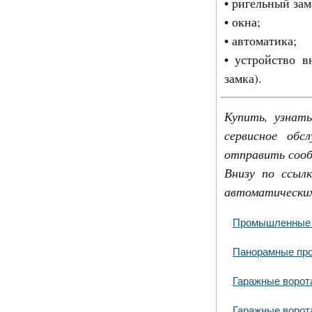
• ригельный зам
• окна;
• автоматика;
• устройство в
замка).
Купить, узнат
сервисное обс
отправить сооб
Внизу по ссыл
автоматических
Промышленные в
Панорамные про
Гаражные ворот
Гаражные ворот