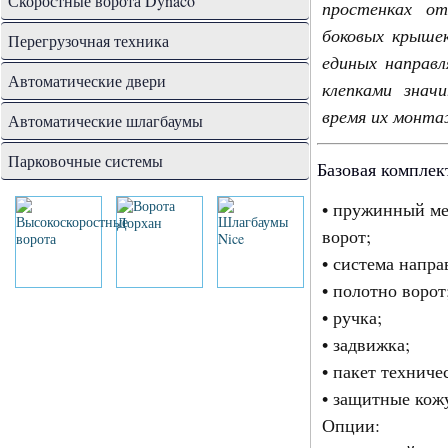
Скоростные ворота Dynaco
простенках от
боковых крыше
Перегрузочная техника
единых направ
Автоматические двери
клепками знач
время их монта
Автоматические шлагбаумы
Парковочные системы
Базовая комплек
• пружинный ме
ворот;
• система напр
• полотно ворот
• ручка;
• задвижка;
• пакет техниче
• защитные кож
Опции: