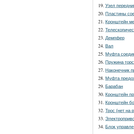
Узел передни
Пластины со
Кронштейн ме
Телескопичес
Демпфер
Вал
Муфта соеди
Пружина торс
Наконечник 
Муфта предо
Барабан
Кронштейн п
Кронштейн бо
Трос (нет на 
Электроприво
Блок управлен