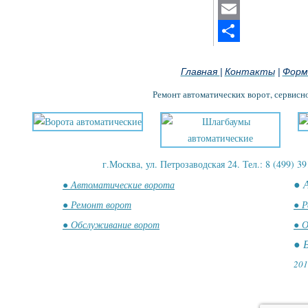
Mastodon
Email
Отправить
Главная
Контакты
Форм
|
|
Ремонт автоматических ворот, сервисн
г.Москва, ул. Петрозаводская 24. Тел.: 8 (499) 39
● 
● Автоматические ворота
● Ремонт ворот
● Р
● Обслуживание ворот
● О
● 
201