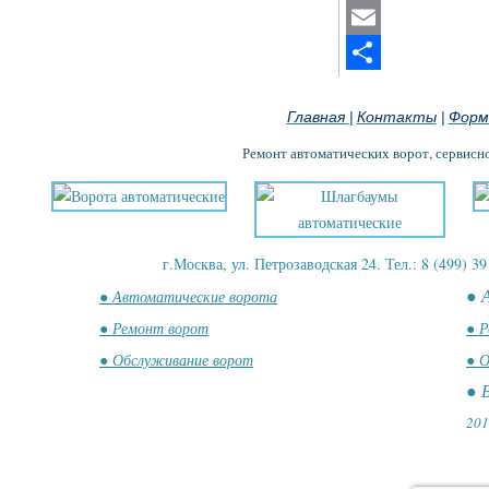
Mastodon
Email
Отправить
Главная
Контакты
Форм
|
|
Ремонт автоматических ворот, сервисн
г.Москва, ул. Петрозаводская 24. Тел.: 8 (499) 39
● 
● Автоматические ворота
● Ремонт ворот
● Р
● Обслуживание ворот
● О
● 
201