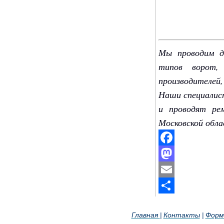
Мы проводим д
типов ворот,
производителей
Наши специалис
и проводят ре
Московской обла
Facebook
Mastodon
Email
Отправить
Главная
Контакты
Форм
|
|