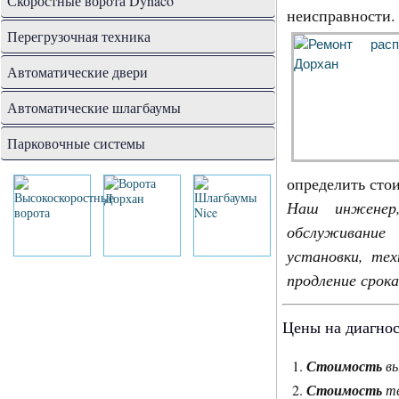
Скоростные ворота Dynaco
неисправност
Перегрузочная техника
Автоматические двери
Автоматические шлагбаумы
Парковочные системы
определить сто
Наш инженер,
обслуживание
установки, те
продление срок
Цены на диагнос
Стоимость
вы
Стоимость
те