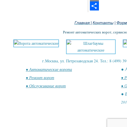
Email
Отправить
Главная
Контакты
Форм
|
|
Ремонт автоматических ворот, сервисн
г.Москва, ул. Петрозаводская 24. Тел.: 8 (499) 39
● 
● Автоматические ворота
● Ремонт ворот
● Р
● Обслуживание ворот
● О
● 
201