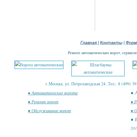
Главная
Контакты
Форм
|
|
Ремонт автоматических ворот, сервисн
г.Москва, ул. Петрозаводская 24. Тел.: 8 (499) 39
● 
● Автоматические ворота
● Ремонт ворот
● Р
● Обслуживание ворот
● О
● 
201