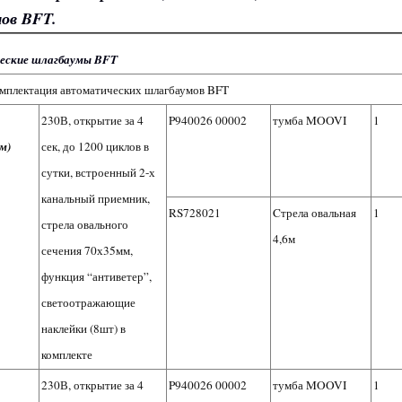
ов BFT.
еские шлагбаумы BFT
мплектация автоматических шлагбаумов BFT
230В, открытие за 4
P940026 00002
тумба MOOVI
1
м)
сек, до 1200 циклов в
сутки, встроенный 2-х
канальный приемник,
RS728021
Cтрела овальная
1
стрела овального
4,6м
сечения 70х35мм,
функция “антиветер”,
светоотражающие
наклейки (8шт) в
комплекте
230В, открытие за 4
P940026 00002
тумба MOOVI
1