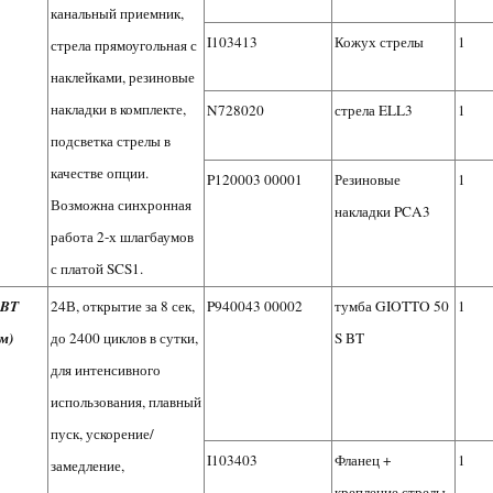
канальный приемник,
I103413
Кожух стрелы
1
стрела прямоугольная с
наклейками, резиновые
накладки в комплекте,
N728020
стрела ELL3
1
подсветка стрелы в
качестве опции.
P120003 00001
Резиновые
1
Возможна синхронная
накладки PCA3
работа 2-х шлагбаумов
с платой SCS1.
 BT
24В, открытие за 8 сек,
P940043 00002
тумба GIOTTO 50
1
м)
до 2400 циклов в сутки,
S BT
для интенсивного
использования, плавный
пуск, ускорение/
I103403
Фланец +
1
замедление,
крепление стрелы