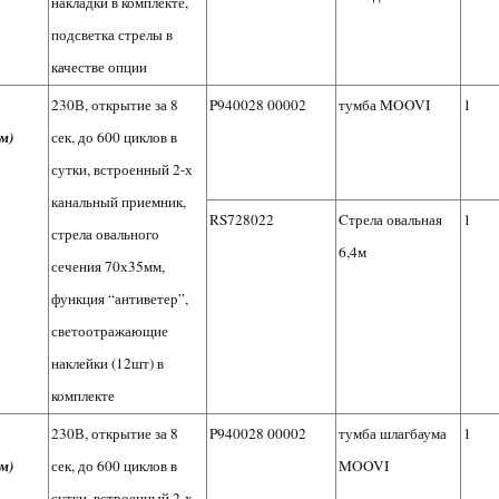
накладки в комплекте,
подсветка стрелы в
качестве опции
230В, открытие за 8
P940028 00002
тумба MOOVI
1
м)
сек, до 600 циклов в
сутки, встроенный 2-х
канальный приемник,
RS728022
Cтрела овальная
1
стрела овального
6,4м
сечения 70х35мм,
функция “антиветер”,
светоотражающие
наклейки (12шт) в
комплекте
230В, открытие за 8
P940028 00002
тумба шлагбаума
1
м)
сек, до 600 циклов в
MOOVI
сутки, встроенный 2-х