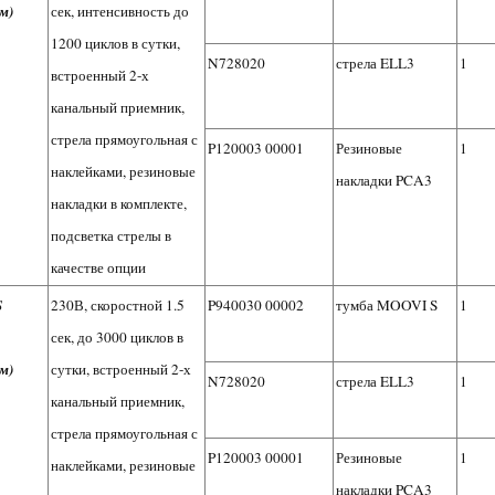
м)
сек, интенсивность до
1200 циклов в сутки,
N728020
стрела ELL3
1
встроенный 2-х
канальный приемник,
стрела прямоугольная с
P120003 00001
Резиновые
1
наклейками, резиновые
накладки PCA3
накладки в комплекте,
подсветка стрелы в
качестве опции
S
230В, скоростной 1.5
P940030 00002
тумба MOOVI S
1
сек, до 3000 циклов в
м)
сутки, встроенный 2-х
N728020
стрела ELL3
1
канальный приемник,
стрела прямоугольная с
P120003 00001
Резиновые
1
наклейками, резиновые
накладки PCA3