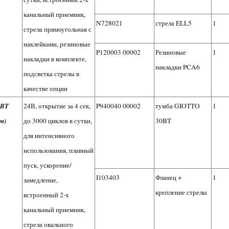
канальный приемник,
N728021
стрела ELL5
1
стрела прямоугольная с
наклейками, резиновые
P120003 00002
Резиновые
1
накладки в комплекте,
накладки PCA6
подсветка стрелы в
качестве опции
 BT
24В, открытие за 4 сек,
P940040 00002
тумба GIOTTO
1
м)
до 3000 циклов в сутки,
30BT
для интенсивного
использования, плавный
пуск, ускорение/
I103403
Фланец +
1
замедление,
крепление стрелы
встроенный 2-х
канальный приемник,
стрела овального