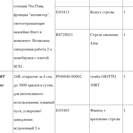
сечения 70х35мм,
I103413
Кожух стрелы
1
функция “антиветер”,
светоотражающие
наклейки (8шт) в
RS728021
Cтрела овальная
1
комплекте. Возможна
4,6м
синхронная работа 2-х
шлагбаумов с платой
SCS1.
 BT
24В, открытие за 4 сек,
P940040 00002
тумба GIOTTO
1
м)
до 3000 циклов в сутки,
30BT
для интенсивного
использования, плавный
I103403
Фланец +
1
пуск, ускорение/
крепление стрелы
замедление,
встроенный 2-х