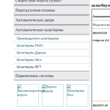
Скоростные ворота Dynaco
шлагбаум
Перегрузочная техника
Автоматич
Автоматические двери
Модели и ко
Автоматические шлагбаумы
MOOVI30
Производители шлагбаумов
(стрела 4,6 
Шлагбаумы FAAC
Шлагбаумы Дорхан
Шлагбаумы Nice
Шлагбаумы BFT
Парковочные системы
MOOVI 30