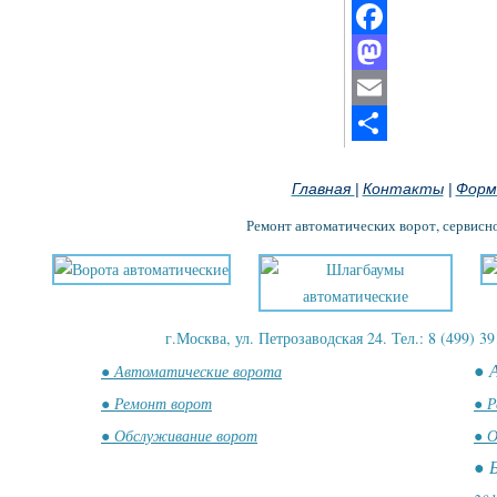
Facebook
Mastodon
Email
Отправить
Главная
Контакты
Форм
|
|
Ремонт автоматических ворот, сервисн
г.Москва, ул. Петрозаводская 24. Тел.: 8 (499) 39
● 
● Автоматические ворота
● Ремонт ворот
● Р
● Обслуживание ворот
● О
● 