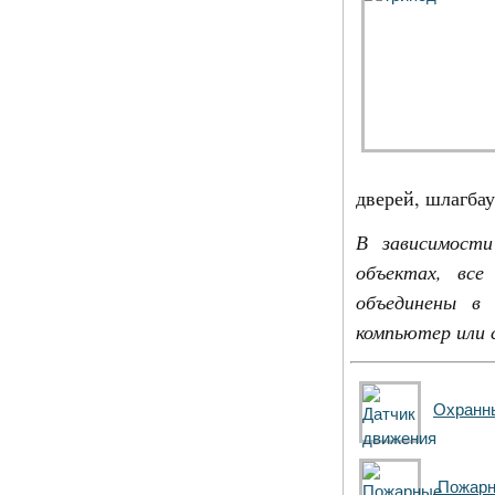
дверей, шлагба
В зависимост
объектах, вс
объединены в 
компьютер или 
Охранн
Пожарн