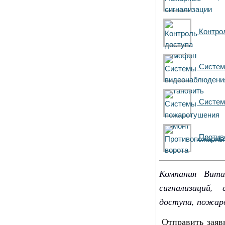
Контро
Систем
Систем
Против
Компания Вит
сигнализаций,
доступа, пожар
Отправить заяв