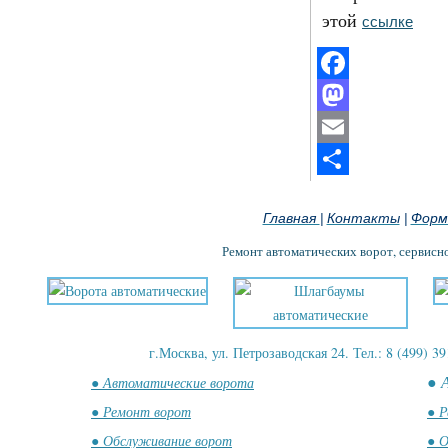
этой
ссылке
Facebook
Mastodon
Email
Отправить
Главная
Контакты
Форм
|
|
Ремонт автоматических ворот, сервисн
г.Москва, ул. Петрозаводская 24. Тел.: 8 (499) 39
● 
● Автоматические ворота
● Ремонт ворот
● Р
● Обслуживание ворот
● О