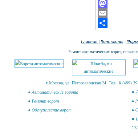
Facebook
Mastodon
Email
Отправить
Главная
Контакты
Форм
|
|
Ремонт автоматических ворот, сервисн
г.Москва, ул. Петрозаводская 24. Тел.: 8 (499) 39
● 
● Автоматические ворота
● Ремонт ворот
● Р
● Обслуживание ворот
● О
● 
201