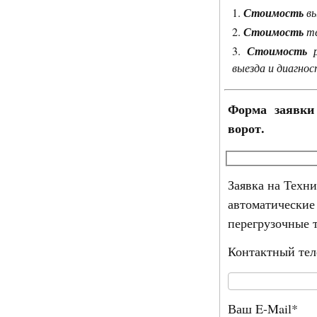
Стоимость
вы
Стоимость
те
Стоимость
р
выезда и диагнос
Форма заявки 
ворот.
Заявка на Техн
автоматические
перегрузочные 
Контактный те
Ваш E-Mail*