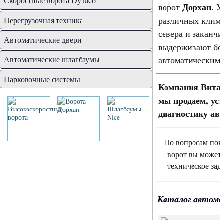
Скоростные ворота Dynaco
Дорхан
ворот
. 
различных клим
Перегрузочная техника
севера и закан
Автоматические двери
выдерживают бо
Автоматические шлагбаумы
автоматическим
Парковочные системы
Компания Вита
мы продаем, ус
диагностику ав
По вопросам пок
ворот вы может
техническое за
Каталог автом