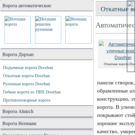
Ворота автоматические
Откатные в
Автоматичес
Ворота Дорхан
Откатные ворота Do
Подъемные ворота Doorhan
Откатные ворота Doorhan
панели створок
Рулонные ворота Doorhan
обрамленные а
Гибкие ворота из ПВХ Doorhan
конструкцию, эт
Противопожарные ворота
ворота. В улич
Ворота Alutech
покрывают стой
хорошие эксплу
Ворота Hormann
качество, умер