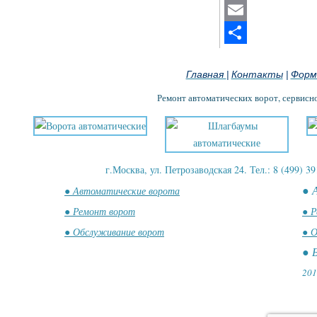
Mastodon
Email
Отправить
Главная
Контакты
Форм
|
|
Ремонт автоматических ворот, сервисн
г.Москва, ул. Петрозаводская 24. Тел.: 8 (499) 39
● 
● Автоматические ворота
● Ремонт ворот
● Р
● Обслуживание ворот
● О
● 
201