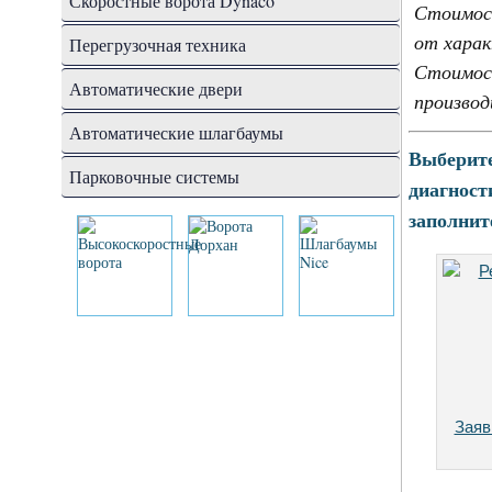
Скоростные ворота Dynaco
Стоимост
от харак
Перегрузочная техника
Стоимос
Автоматические двери
производ
Автоматические шлагбаумы
Выберите
Парковочные системы
диагност
заполнит
Заяв