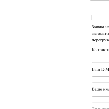
Заявка н
автомати
перегруз
Контакт
Ваш E-M
Ваше им
Тема со