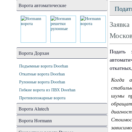
Ворота автоматические
Подат
Заявка
Москов
Подать 
Ворота Дорхан
автомати
Подъемные ворота Doorhan
откатных
Откатные ворота Doorhan
Когда 
Рулонные ворота Doorhan
стабильн
Гибкие ворота из ПВХ Doorhan
шумы пр
Противопожарные ворота
обраща
Ворота Alutech
диагност
Стоимос
Ворота Hormann
зависимо