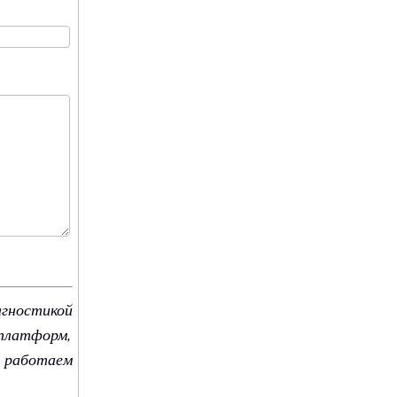
гностикой
 платформ,
ы работаем