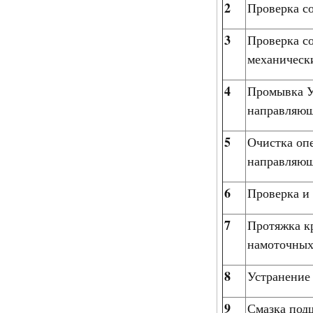
2
Проверка с
3
Проверка со
механическ
4
Промывка У
направляющ
5
Очистка опе
направляющ
6
Проверка и
7
Протяжка к
намоточных
8
Устранение
9
Смазка под