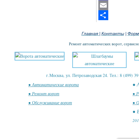
Mastodon
Email
Отправить
Главная
Контакты
Форм
|
|
Ремонт автоматических ворот, сервисн
г.Москва, ул. Петрозаводская 24. Тел.: 8 (499) 39
● 
● Автоматические ворота
● Ремонт ворот
● Р
● Обслуживание ворот
● О
● 
201