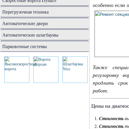
Скоростные ворота Dynaco
особенно если 
Перегрузочная техника
Автоматические двери
Автоматические шлагбаумы
Парковочные системы
Также специа
регулировку в
продлить срок
работ.
Цены на диагнос
Стоимость
вы
Стоимость
те