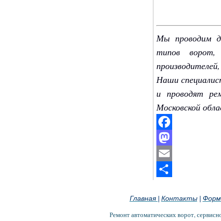
Мы проводим д
типов ворот,
производителей
Наши специалис
и проводят ре
Московской обла
Facebook
Mastodon
Email
Отправить
Главная
Контакты
Форм
|
|
Ремонт автоматических ворот, сервисн