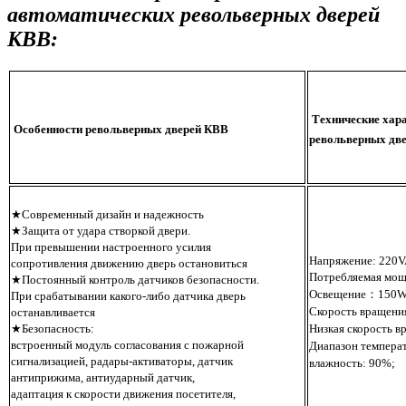
автоматических револьверных дверей
КВВ:
Технические хар
Особенности револьверных дверей КВВ
револьверных дв
★Современный дизайн и надежность
★Защита от удара створкой двери.
При превышении настроенного усилия
Напряжение: 220
сопротивления движению дверь остановиться
Потребляемая м
★Постоянный контроль датчиков безопасности.
Освещение：150
При срабатывании какого-либо датчика дверь
Скорость вращени
останавливается
★Безопасность:
Низкая скорость в
встроенный модуль согласования с пожарной
Диапазон темпер
сигнализацией, радары-активаторы, датчик
влажность: 90%;
антиприжима, антиударный датчик,
адаптация к скорости движения посетителя,