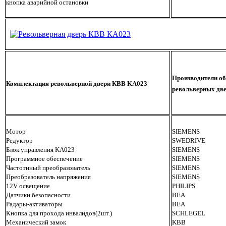
кнопка аварийной остановки
Производители об
Комплектация револьверной двери КВВ KA023
револьверных дв
Мотор
SIEMENS
Редуктор
SWEDRIVE
Блок управления KA023
SIEMENS
Программное обеспечение
SIEMENS
Частотнный преобразователь
SIEMENS
Преобразователь напряжения
SIEMENS
12V освещение
PHILIPS
Датчики безопасности
BEA
Радары-активаторы
BEA
Кнопка для прохода инвалидов(2шт.)
SCHLEGEL
Механический замок
KBB