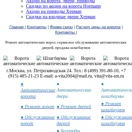
Акции на ворота, двери, приводы
Скидки по акции на ворота Hormann
Акции на приводы Херман
Скидки на входные двери Херман
Главная
|
Контакты
|
Форма связи
|
Расчет цены на ворота
|
Контакты
|
Ремонт автоматических ворот, сервисное обслуживание автоматических
дверей, продажа шлагбаумов
г.Москва, ул. Петрозаводская 24. Тел.: 8 (499) 391-80-10, +7
(915) 485-21-23 E-mail: a-vita2004@mail.ru, vita@vita-sm.ru
●
●
●
Автоматические
Автоматические
Автоматическ
ворота
двери
шлагбаумы
● Ремонт
● Ремонт ворот
● Ремонт дверей
шлагбаумов
● Обслуживание
● Обслуживание
● Обслуживан
ворот
дверей
шлагбаумов
● Болларды