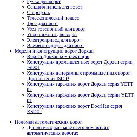
Ручка для ворот
Сендвич панель для ворот
С-профиль
Телескопический подвес
Трос для ворот
Узел торсионный для ворот
Упор нижний для ворот
Электропривод для ворот
Элемент радиуса для ворот
Модели и конструкции ворот Дорхан
Ворота Дорхан комплектация
Конструкция промышленных ворот Дорхан серии
ISD01
Конструкция панорамных промышленных ворот
Дорхан серия ISD02
Конструкция гаражных ворот Дорхан серия YETT
02
Конструкция гаражных ворот Дорхан серии YETT
01
Конструкция гаражных ворот DoorHan серия
RSD02
Поломки автоматических ворот
Детали которые чаще всего ломаются в
автоматических воротах