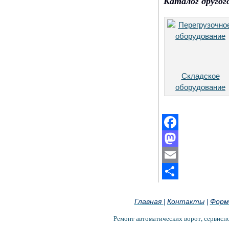
Каталог другог
Складское
оборудование
Facebook
Mastodon
Email
Отправить
Главная
Контакты
Форм
|
|
Ремонт автоматических ворот, сервисн