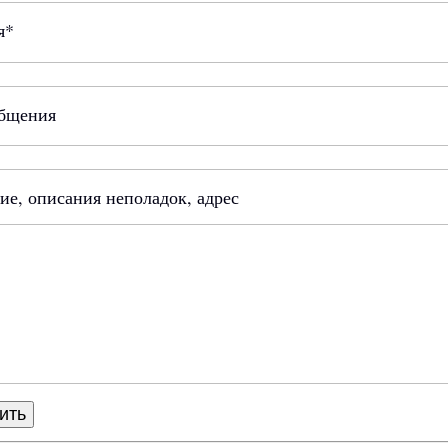
я*
общения
е, описания неполадок, адрес