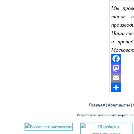
Мы прово
типов в
производ
Наши спе
и прово
Московск
Facebook
Mastodon
Email
Отправить
Главная
Контакты
|
|
Ремонт автоматических ворот, с