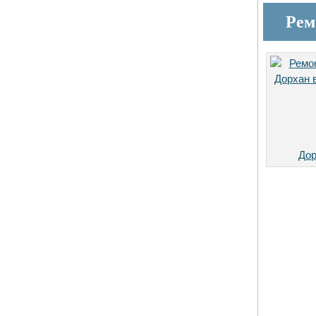
Рем
Дор