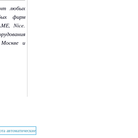
онт любых
бых фирм
AME, Nice.
орудования
 Москве и