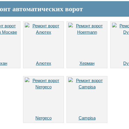
онт автоматических ворот
хан
Алютех
Херман
Dy
Nergeco
Campisa